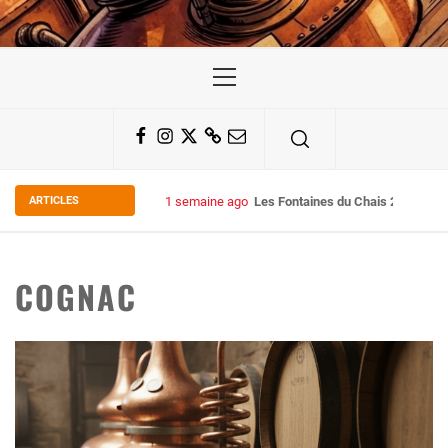
Primary
Menu
Facebook
Instagram
Twitter
Substack
Email
ARTICLES
2 semaines ago
Some Kind Ov POH !
COGNAC