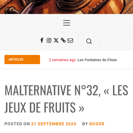
Primary
Menu
Facebook
Instagram
Twitter
Substack
Email
ARTICLES
2 semaines ago
Les Fontaines du Chais 27
MALTERNATIVE N°32, « LES
JEUX DE FRUITS »
POSTED ON
21 SEPTEMBRE 2024
BY
ROGER