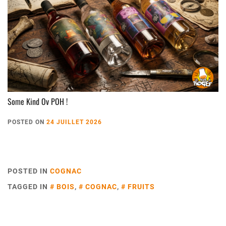
Some Kind Ov POH !
POSTED ON
24 JUILLET 2026
POSTED IN
COGNAC
TAGGED IN
BOIS
,
COGNAC
,
FRUITS