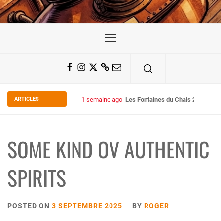
Primary
Menu
Facebook
Instagram
Twitter
Substack
Email
ARTICLES
2 semaines ago
Some Kind Ov POH !
SOME KIND OV AUTHENTIC
SPIRITS
POSTED ON
3 SEPTEMBRE 2025
BY
ROGER