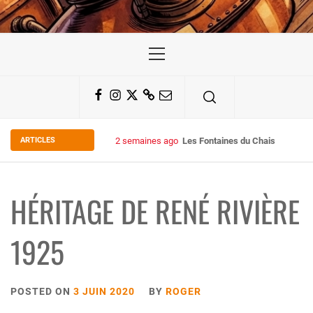
Primary
Menu
Facebook
Instagram
Twitter
Substack
Email
ARTICLES
2 semaines ago
Les Fontaines du Chais 27
HÉRITAGE DE RENÉ RIVIÈRE
1925
POSTED ON
3 JUIN 2020
BY
ROGER