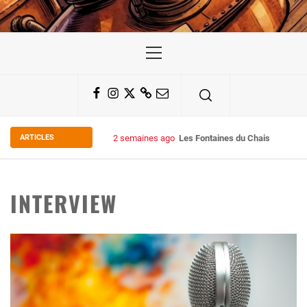
Primary
Menu
Facebook
Instagram
Twitter
Substack
Email
ARTICLES
2 semaines ago
Les Fontaines du Chais 27
INTERVIEW