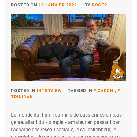
POSTED ON
10 JANVIER 2021
BY
ROGER
POSTED IN
INTERVIEW
TAGGED IN
CARONI
,
TRINIDAD
Le monde du rhum fourmille de passionnés en tous
genre, allant du « simple » amateur en passant par
l’acharné des réseau sociaux, le collectionneur, le
spéculateur du dimanche, le bloggeur qui suce des