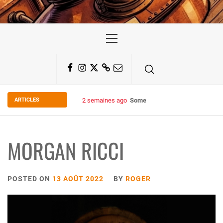
Primary
Menu
Facebook
Instagram
Twitter
Substack
Email
ARTICLES
2 semaines ago
Some Kind Ov POH !
MORGAN RICCI
POSTED ON
13 AOÛT 2022
BY
ROGER