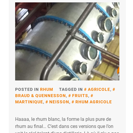
POSTED IN
RHUM
TAGGED IN
AGRICOLE
,
BRAUD & QUENNESSON
,
FRUITS
,
MARTINIQUE
,
NEISSON
,
RHUM AGRICOLE
Haaaa, le rhum blanc, la forme la plus pure de
rhum au final… C’est dans ces versions que l’on