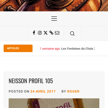
Primary
Menu
Facebook
Instagram
Twitter
Substack
Email
ARTICLES
1 semaine ago
Les Fontaines du Chais 27
NEISSON PROFIL 105
POSTED ON
24 AVRIL 2017
BY
ROGER