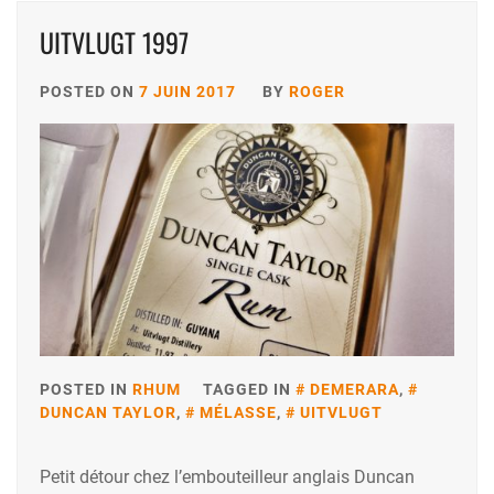
UITVLUGT 1997
POSTED ON
7 JUIN 2017
BY
ROGER
POSTED IN
RHUM
TAGGED IN
DEMERARA
,
DUNCAN TAYLOR
,
MÉLASSE
,
UITVLUGT
Petit détour chez l’embouteilleur anglais Duncan