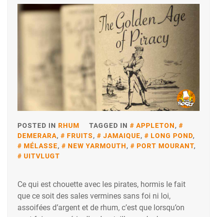
POSTED IN
RHUM
TAGGED IN
APPLETON
,
DEMERARA
,
FRUITS
,
JAMAIQUE
,
LONG POND
,
MÉLASSE
,
NEW YARMOUTH
,
PORT MOURANT
,
UITVLUGT
Ce qui est chouette avec les pirates, hormis le fait
que ce soit des sales vermines sans foi ni loi,
assoifées d’argent et de rhum, c’est que lorsqu’on