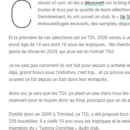
C
olours of rum, on les a
découvert
sur le blog 
toutes et tous par la qualité de leurs sélectio
Dernièrement, ils ont ouvert un club, le «
Up S
embouteillages exclusifs, des samples, dégu
Et la première de ces sélections est un TDL 2009 vendu à u
proof âgé de 14 ans dont 10 sous les tropiques….Ne cherchez
genre de chose en 2024, qui plus est en format 70cl.
Je ne sais pas comment ils ont fait pour réussir à acheter le 
déjà, grand bravo pour l’initiative, c’est top… et ça prouve au
avaient ce fût depuis un bail dans leur entrepôts.
Alors oui, je sais que les TDL ça pleut un peu dans tous les
rarement pour le moyen donc au final, pourquoi pas un de 
Distillé donc en 2009 à Trinidad, ce TDL a été proposé brut de
259 bouteilles. Il a vieilli 10 ans sous les tropiques et le re
membres du « Tasting Comittee » dudit club.