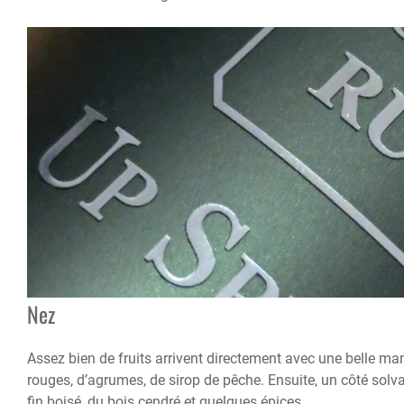
Nez
Assez bien de fruits arrivent directement avec une belle man
rouges, d’agrumes, de sirop de pêche. Ensuite, un côté solva
fin boisé, du bois cendré et quelques épices.