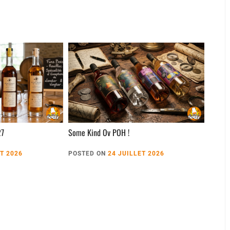
27
Some Kind Ov POH !
ET 2026
POSTED ON
24 JUILLET 2026