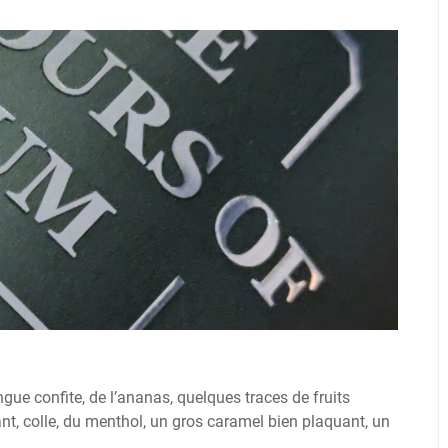
gue confite, de l’ananas, quelques traces de fruits
nt, colle, du menthol, un gros caramel bien plaquant, un