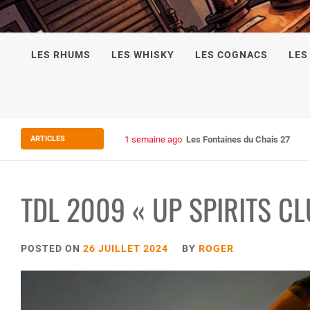
LES RHUMS
LES WHISKY
LES COGNACS
LES
ARTICLES
1 semaine ago
Les Fontaines du Chais 27
TDL 2009 « UP SPIRITS CL
POSTED ON
26 JUILLET 2024
BY
ROGER