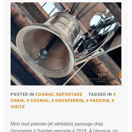
POSTED IN
COGNAC
,
REPORTAGE
TAGGED IN
CHAIS
,
COGNAC
,
GROSPERRIN
,
PASSION
,
VISITE
Mon tout premier (et véritable) passage chez
Grosperrin à Saintes remonte à 2019. À l’époque, on