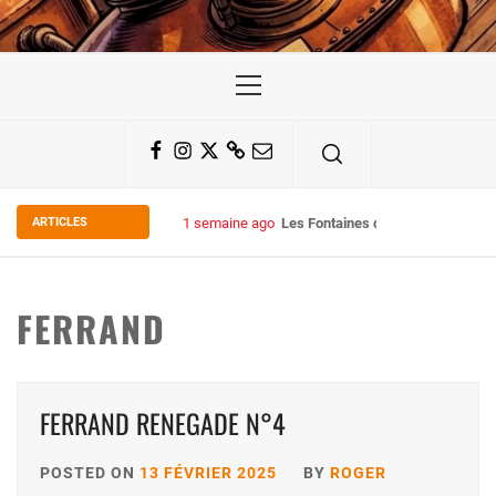
Primary
Menu
Facebook
Instagram
Twitter
Substack
Email
ARTICLES
1 semaine ago
Les Fontaines du Chais 27
FERRAND
FERRAND RENEGADE N°4
POSTED ON
13 FÉVRIER 2025
BY
ROGER