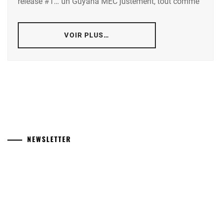
release #1… un Guyana MEC justement, tout comme
VOIR PLUS…
NEWSLETTER