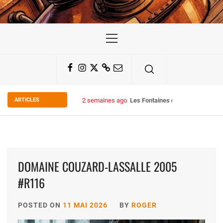
Primary
Menu
Facebook
Instagram
Twitter
Substack
Email
ARTICLES
2 semaines ago
Les Fontaines du Chais 27
DOMAINE COUZARD-LASSALLE 2005
#R116
POSTED ON
11 MAI 2026
BY
ROGER