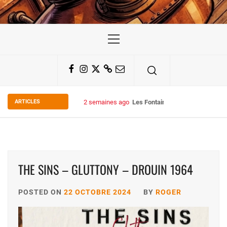
Primary
Menu
Facebook
Instagram
Twitter
Substack
Email
ARTICLES
2 semaines ago
Les Fontaines du Chais 27
THE SINS – GLUTTONY – DROUIN 1964
POSTED ON
22 OCTOBRE 2024
BY
ROGER