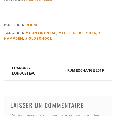
POSTED IN
RHUM
TAGGED IN
CONTINENTAL
,
ESTERS
,
FRUITS
,
HAMPDEN
,
OLDSCHOOL
Navigation
FRANÇOIS
RUM EXCHANGE 2019
de
LONGUETEAU
l’article
LAISSER UN COMMENTAIRE
Votre adresse de messagerie ne sera pas publiée.