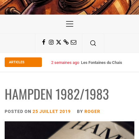
Primary
Menu
Facebook
Instagram
Twitter
Substack
Email
ARTICLES
2 semaines ago
Some Kind Ov POH !
HAMPDEN 1982/1983
POSTED ON
25 JUILLET 2019
BY
ROGER