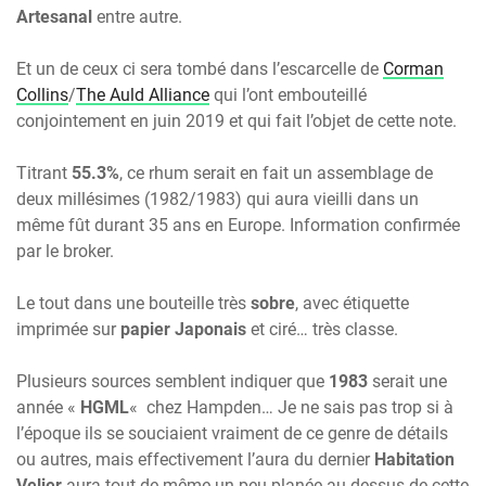
Artesanal
entre autre.
Et un de ceux ci sera tombé dans l’escarcelle de
Corman
Collins
/
The Auld Alliance
qui l’ont embouteillé
conjointement en juin 2019 et qui fait l’objet de cette note.
Titrant
55.3%
, ce rhum serait en fait un assemblage de
deux millésimes (1982/1983) qui aura vieilli dans un
même fût durant 35 ans en Europe. Information confirmée
par le broker.
Le tout dans une bouteille très
sobre
, avec étiquette
imprimée sur
papier Japonais
et ciré… très classe.
Plusieurs sources semblent indiquer que
1983
serait une
année «
HGML
«
chez Hampden… Je ne sais pas trop si à
l’époque ils se souciaient vraiment de ce genre de détails
ou autres, mais effectivement l’aura du dernier
Habitation
Velier
aura tout de même un peu planée au dessus de cette