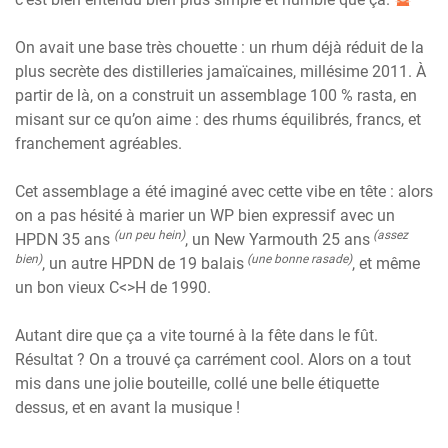
On avait une base très chouette : un rhum déjà réduit de la
plus secrète des distilleries jamaïcaines, millésime 2011. À
partir de là, on a construit un assemblage 100 % rasta, en
misant sur ce qu’on aime : des rhums équilibrés, francs, et
franchement agréables.
Cet assemblage a été imaginé avec cette vibe en tête : alors
on a pas hésité à marier un WP bien expressif avec un
(un peu hein)
(assez
HPDN 35 ans
, un New Yarmouth 25 ans
bien)
(une bonne rasade)
, un autre HPDN de 19 balais
, et même
un bon vieux C<>H de 1990.
Autant dire que ça a vite tourné à la fête dans le fût.
Résultat ? On a trouvé ça carrément cool. Alors on a tout
mis dans une jolie bouteille, collé une belle étiquette
dessus, et en avant la musique !