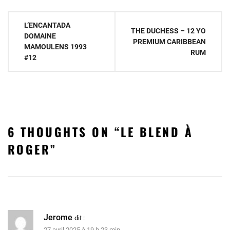
Navigation
L’ENCANTADA
THE DUCHESS – 12 YO
de
DOMAINE
PREMIUM CARIBBEAN
MAMOULENS 1993
l’article
RUM
#12
6 THOUGHTS ON “
LE BLEND À
ROGER
”
Jerome
dit :
27 avril 2025 à 19 h 23 min