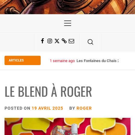
Primary
Menu
Facebook
Instagram
Twitter
Substack
Email
ARTICLES
2 semaines ago
Some Kind Ov POH !
LE BLEND À ROGER
POSTED ON
19 AVRIL 2025
BY
ROGER