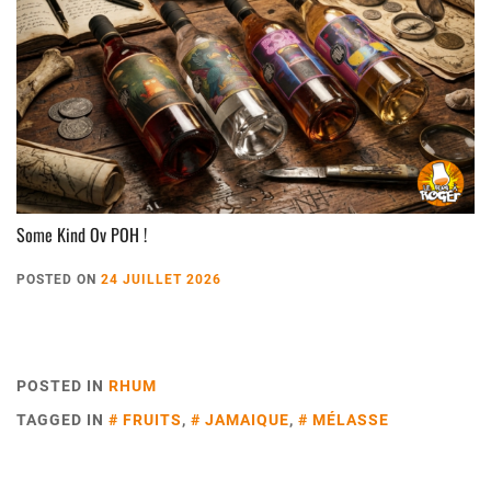
Some Kind Ov POH !
POSTED ON
24 JUILLET 2026
POSTED IN
RHUM
TAGGED IN
FRUITS
,
JAMAIQUE
,
MÉLASSE