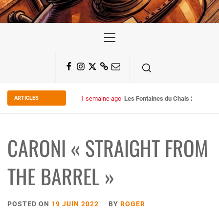
Primary
Menu
Facebook
Instagram
Twitter
Substack
Email
ARTICLES
2 semaines ago
Some Kind Ov POH !
CARONI « STRAIGHT FROM
THE BARREL »
POSTED ON
19 JUIN 2022
BY
ROGER