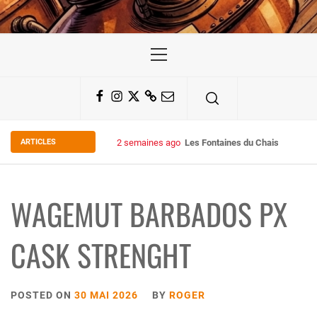
Primary
Menu
Facebook
Instagram
Twitter
Substack
Email
ARTICLES
2 semaines ago
Les Fontaines du Chais 27
WAGEMUT BARBADOS PX
CASK STRENGHT
POSTED ON
30 MAI 2026
BY
ROGER