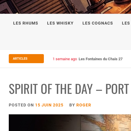
LES RHUMS
LES WHISKY
LES COGNACS
LES
ARTICLES
1 semaine ago
Les Fontaines du Chais 27
SPIRIT OF THE DAY – POR
POSTED ON
15 JUIN 2025
BY
ROGER