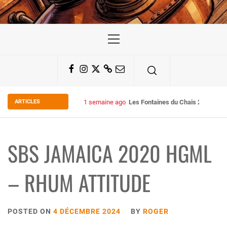
Primary
Menu
Facebook
Instagram
Twitter
Substack
Email
ARTICLES
1 semaine ago
Les Fontaines du Chais 27
SBS JAMAICA 2020 HGML
– RHUM ATTITUDE
POSTED ON
4 DÉCEMBRE 2024
BY
ROGER