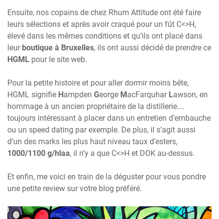
Ensuite, nos copains de chez Rhum Attitude ont été faire
leurs sélections et après avoir craqué pour un fût C<>H,
élevé dans les mêmes conditions et qu’ils ont placé dans
leur
boutique à Bruxelles
, ils ont aussi décidé de prendre ce
HGML
pour le site web.
Pour la petite histoire et pour aller dormir moins bête,
HGML signifie
H
ampden
G
eorge
M
acFarquhar
L
awson, en
hommage à un ancien propriétaire de la distillerie….
toujours intéressant à placer dans un entretien d’embauche
ou un speed dating par exemple. De plus, il s’agit aussi
d’un des marks les plus haut niveau taux d’esters,
1000/1100 g/hlaa
, il n’y a que C<>H et DOK au-dessus.
Et enfin, me voici en train de la déguster pour vous pondre
une petite review sur votre blog préféré.