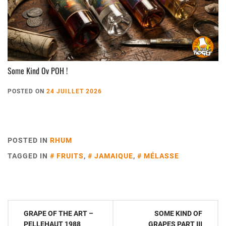
Some Kind Ov POH !
POSTED ON
24 JUILLET 2026
POSTED IN
RHUM
TAGGED IN
FRUITS
,
JAMAIQUE
,
MÉLASSE
Navigation
GRAPE OF THE ART –
SOME KIND OF
PELLEHAUT 1988
GRAPES PART III