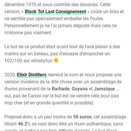
décembre 1970 et sous contrôle des douanes. Cette
version, «
Black Tot Last Consignement
» coûte un bras et
ne semble pas spécialement emballer les foules.
Personnellement je ne l’ai jamais dégusté mais cela ne
m’étonne pas vraiment.
Le but de ce produit était avant tout de faire plaisir à des
marins sur un bateau, pas d’essayer d’empocher un
102/100 sur whiskyfun
2020,
Elixir Distillers
reprend le nom et nous propose une
version moderne de la dite chose avec un assemblage de
rhums provenant de la
Barbade
,
Guyana
et
Jamaïque
….
oui, pas de Caroni car le but est de vendre cela pour pas
trop cher (et en grande quantité si possible)
Proposé donc à un peu moins de
50 euros
, cet assemblage
titrant
46.2
% se veut donc être un rhum authentique, sans
ajouts, et surtout pas trop difficile d’accès. Le but étant