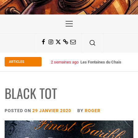
Primary
Menu
Facebook
Instagram
Twitter
Substack
Email
ARTICLES
2 semaines ago
Les Fontaines du Chais 27
BLACK TOT
POSTED ON
29 JANVIER 2020
BY
ROGER