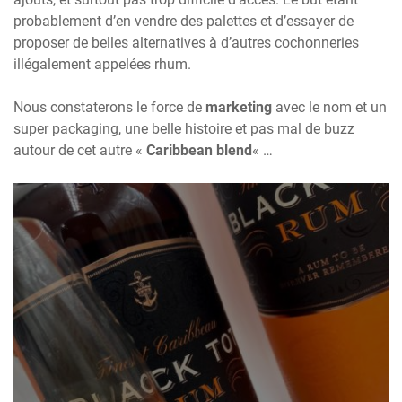
probablement d’en vendre des palettes et d’essayer de
proposer de belles alternatives à d’autres cochonneries
illégalement appelées rhum.
Nous constaterons le force de
marketing
avec le nom et un
super packaging, une belle histoire et pas mal de buzz
autour de cet autre «
Caribbean blend
« …