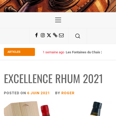
Primary
Menu
Facebook
Instagram
Twitter
Substack
Email
ARTICLES
2 semaines ago
Some Kind Ov POH !
EXCELLENCE RHUM 2021
POSTED ON
6 JUIN 2021
BY
ROGER