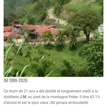
J.M.
JM 1999-2020
Ce rhum de 21 ans a été distillé et longuement vieilli à la
distillerie
J.M
, au pied de la montagne Pelée. Il titre 43.1%
d’alcool et est le plus vieux JM jamais embouteillé.