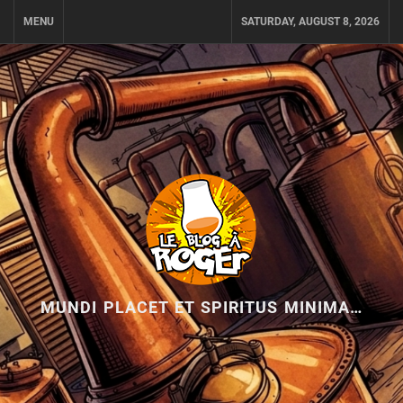
Skip
MENU
SATURDAY, AUGUST 8, 2026
to
content
MUNDI PLACET ET SPIRITUS MINIMA…