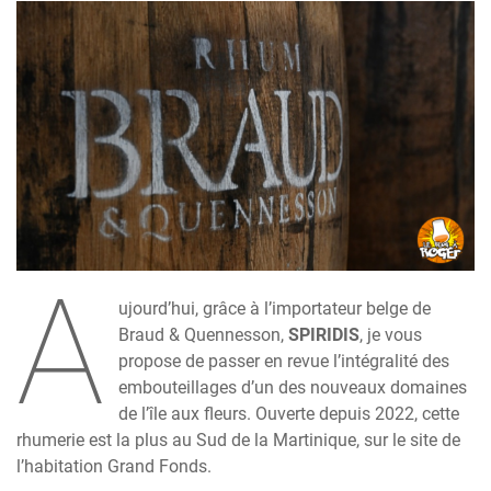
A
ujourd’hui, grâce à l’importateur belge de
Braud & Quennesson,
SPIRIDIS
, je vous
propose de passer en revue l’intégralité des
embouteillages d’un des nouveaux domaines
de l’île aux fleurs. Ouverte depuis 2022, cette
rhumerie est la plus au Sud de la Martinique, sur le site de
l’habitation Grand Fonds.