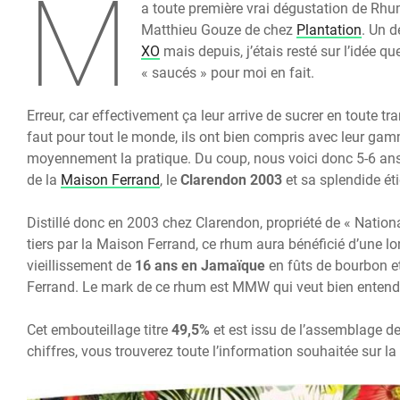
M
a toute première vrai dégustation de Rhu
Matthieu Gouze de chez
Plantation
. Un 
XO
mais depuis, j’étais resté sur l’idée q
« saucés » pour moi en fait.
Erreur, car effectivement ça leur arrive de sucrer en toute 
faut pour tout le monde, ils ont bien compris avec leur ga
moyennement la pratique. Du coup, nous voici donc 5-6 an
de la
Maison Ferrand
, le
Clarendon 2003
et sa splendide ét
Distillé donc en 2003 chez Clarendon, propriété de « Natio
tiers par la Maison Ferrand, ce rhum aura bénéficié d’une 
vieillissement de
16 ans en Jamaïque
en fûts de bourbon e
Ferrand. Le mark de ce rhum est MMW qui veut bien entendu
Cet embouteillage titre
49,5%
et est issu de l’assemblage d
chiffres, vous trouverez toute l’information souhaitée sur l