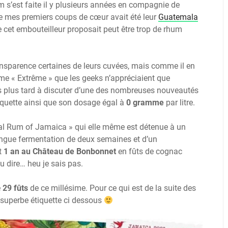
m s’est faite il y plusieurs années en compagnie de
de mes premiers coups de cœur avait été leur
Guatemala
ue cet embouteilleur proposait peut être trop de rhum
transparence certaines de leurs cuvées, mais comme il en
mme « Extrême » que les geeks n’appréciaient que
s plus tard à discuter d’une des nombreuses nouveautés
iquette ainsi que son dosage égal à
0 gramme
par litre.
nal Rum of Jamaica » qui elle même est détenue à un
longue fermentation de deux semaines et d’un
t
1 an
au Château de Bonbonnet
en fûts de cognac
 dire… heu je sais pas.
e
29 fûts
de ce millésime. Pour ce qui est de la suite des
a superbe étiquette ci dessous