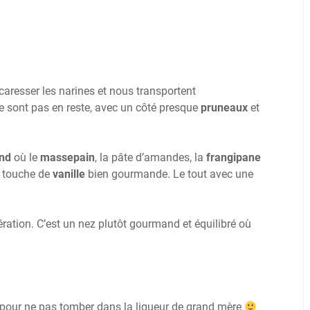
caresser les narines et nous transportent
e sont pas en reste, avec un côté presque
pruneaux
et
and
où le
massepain
, la pâte d’amandes, la
frangipane
e touche de
vanille
bien gourmande. Le tout avec une
ration. C’est un nez plutôt gourmand et équilibré où
pour ne pas tomber dans la liqueur de grand mère