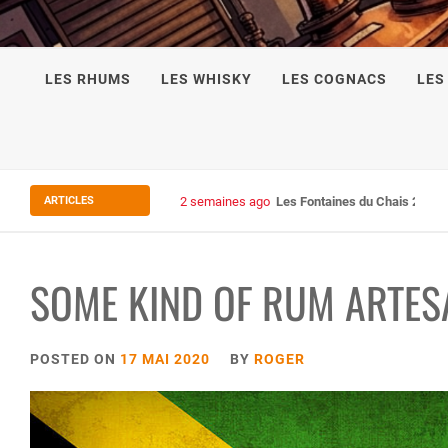
LES RHUMS
LES WHISKY
LES COGNACS
LES
ARTICLES
2 semaines ago
Les Fontaines du Chais 27
SOME KIND OF RUM ARTES
POSTED ON
17 MAI 2020
BY
ROGER