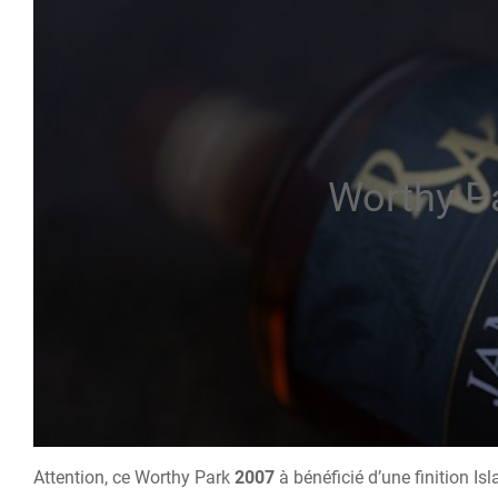
Worthy P
Attention, ce Worthy Park
2007
à bénéficié d’une finition Isl