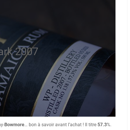
ark 2007
ay-
Bowmore
… bon à savoir avant l’achat ! Il titre
57.3
%.