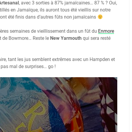
rtesanal
, avec 3 sorties à 87% jamaïcaines… 87 % ? Oui,
tillés en Jamaïque, ils auront tous été vieillis sur notre
ront été finis dans d’autres fûts non jamaïcains
ières semaines de vieillissement dans un fût du
Enmore
ût de Bowmore… Reste le
New Yarmouth
qui sera resté
laire, tant les jus semblent extrêmes avec un Hampden et
 pas mal de surprises… go !