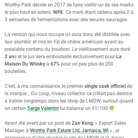
Worthy Park décide en 2017 de faire vieillir un de ses marks
le plus haut en esters:
WPE
. Ce mark étant obtenu après 2 à
3 semaines de fermentations avec des levures sauvages.
La version qui nous occupe ici aura donc été distillée avec
leur alambic et mis en fût de chêne américain ayant au
préalable contenu du bourbon. Le vieillissement aura duré
2 an
s et le jus sera embouteillé exclusivement pour
La
Maison Du Whisky
à
67%
pour un peu plus de 200
bouteilles.
C’est, à ma connaissance, le premier
single cask officiel
de
la marque… Du coup, niveau collector ce n’était pas destiné
à traîner longtemps dans les shop de LMDW, surtout quand
un certain
Serge Valentin
lui balance un 91/100
Ayant été averti par un post de
Zan Kong
, « Export Sales
Manager, à
Worthy Park Estate Ltd, Jamaica, WI
« , je
m’empresse d’aller checker le site de LMDW et là, bingo