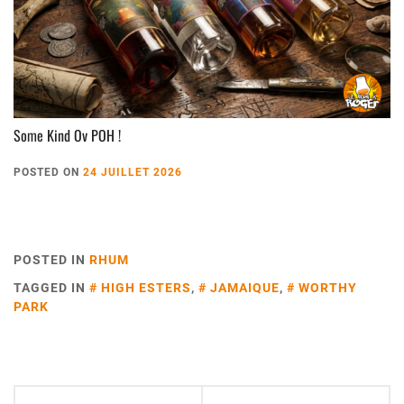
Some Kind Ov POH !
POSTED ON
24 JUILLET 2026
POSTED IN
RHUM
TAGGED IN
HIGH ESTERS
,
JAMAIQUE
,
WORTHY
PARK
Navigation