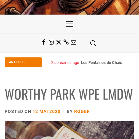
Primary
Menu
Facebook
Instagram
Twitter
Substack
Email
ARTICLES
2 semaines ago
Les Fontaines du Chais 27
WORTHY PARK WPE LMDW
POSTED ON
12 MAI 2020
BY
ROGER