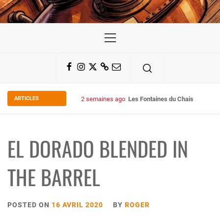
Primary
Menu
Facebook
Instagram
Twitter
Substack
Email
ARTICLES
2 semaines ago
Some Kind Ov POH !
EL DORADO BLENDED IN
THE BARREL
POSTED ON
16 AVRIL 2020
BY
ROGER