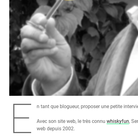
E
n tant que blogueur, proposer une petite interv
Avec son site web, le très connu
whiskyfun
, S
web depuis 2002.