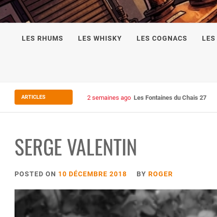
LES RHUMS
LES WHISKY
LES COGNACS
LES
ARTICLES
2 semaines ago
Some Kind Ov POH !
SERGE VALENTIN
POSTED ON
10 DÉCEMBRE 2018
BY
ROGER