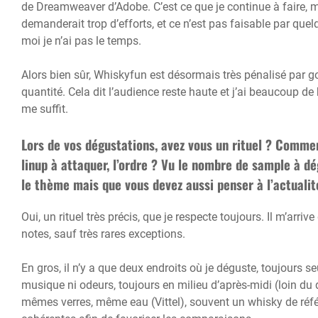
de Dreamweaver d’Adobe. C’est ce que je continue à faire, 
demanderait trop d’efforts, et ce n’est pas faisable par que
moi je n’ai pas le temps.
Alors bien sûr, Whiskyfun est désormais très pénalisé par goo
quantité. Cela dit l’audience reste haute et j’ai beaucoup de 
me suffit.
Lors de vos dégustations, avez vous un rituel ? Comme
linup à attaquer, l’ordre ? Vu le nombre de sample à dé
le thème mais que vous devez aussi penser à l’actualit
Oui, un rituel très précis, que je respecte toujours. Il m’arri
notes, sauf très rares exceptions.
En gros, il n’y a que deux endroits où je déguste, toujours s
musique ni odeurs, toujours en milieu d’après-midi (loin du d
mêmes verres, même eau (Vittel), souvent un whisky de réfé