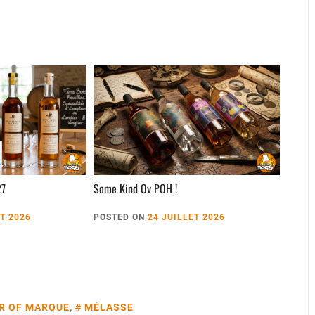
27
Some Kind Ov POH !
ET 2026
POSTED ON
24 JUILLET 2026
R OF MARQUE
,
MÉLASSE