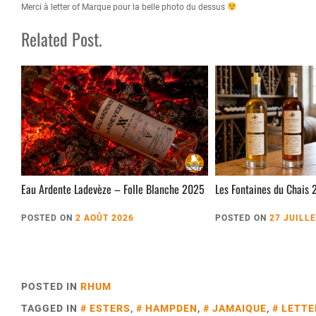
Merci à letter of Marque pour la belle photo du dessus
Related Post.
Eau Ardente Ladevèze – Folle Blanche 2025
Les Fontaines du Chais 
POSTED ON
2 AOÛT 2026
POSTED ON
27 JUILL
POSTED IN
RHUM
TAGGED IN
ESTERS
,
HAMPDEN
,
JAMAIQUE
,
LETTE