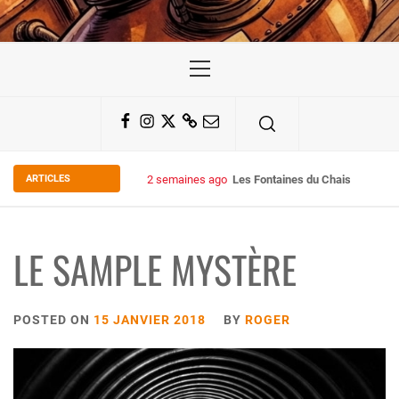
Primary
Menu
Facebook
Instagram
Twitter
Substack
Email
ARTICLES
2 semaines ago
Les Fontaines du Chais 27
LE SAMPLE MYSTÈRE
POSTED ON
15 JANVIER 2018
BY
ROGER