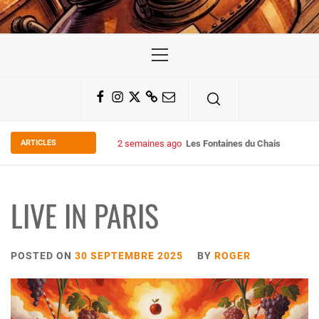
Primary
Menu
Facebook
Instagram
Twitter
Substack
Email
ARTICLES
2 semaines ago
Some Kind Ov POH !
LIVE IN PARIS
POSTED ON
30 SEPTEMBRE 2025
BY
ROGER