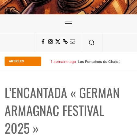
Primary
Menu
Facebook
Instagram
Twitter
Substack
Email
ARTICLES
2 semaines ago
Some Kind Ov POH !
L’ENCANTADA « GERMAN
ARMAGNAC FESTIVAL
2025 »