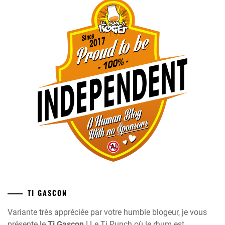
TI GASCON
Variante très appréciée par votre humble blogeur, je vous
présente le
Ti Gascon
! Le Ti Punch où le rhum est