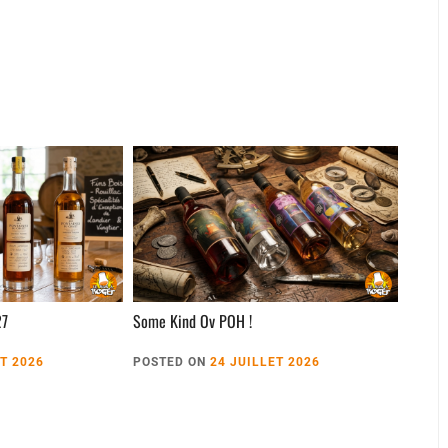
27
Some Kind Ov POH !
ET 2026
POSTED ON
24 JUILLET 2026