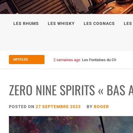
LES RHUMS
LES WHISKY
LES COGNACS
LES
ARTICLES
2 semaines ago
Les Fontaines du Chais 27
ZERO NINE SPIRITS « BAS
POSTED ON
27 SEPTEMBRE 2023
BY
ROGER