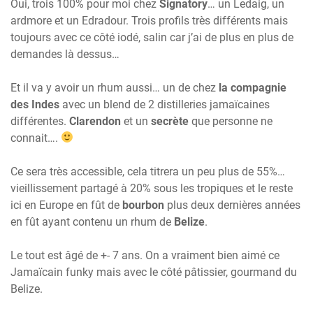
Oui, trois 100% pour moi chez
Signatory
… un Ledaig, un
ardmore et un Edradour. Trois profils très différents mais
toujours avec ce côté iodé, salin car j’ai de plus en plus de
demandes là dessus…
Et il va y avoir un rhum aussi… un de chez
la compagnie
des Indes
avec un blend de 2 distilleries jamaïcaines
différentes.
Clarendon
et un
secrète
que personne ne
connait….
Ce sera très accessible, cela titrera un peu plus de 55%…
vieillissement partagé à 20% sous les tropiques et le reste
ici en Europe en fût de
bourbon
plus deux dernières années
en fût ayant contenu un rhum de
Belize
.
Le tout est âgé de +- 7 ans. On a vraiment bien aimé ce
Jamaïcain funky mais avec le côté pâtissier, gourmand du
Belize.