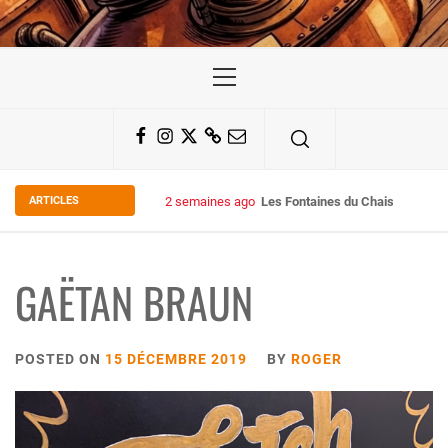
Primary
Menu
Facebook
Instagram
Twitter
Substack
Email
ARTICLES
2 semaines ago
Some Kind Ov POH !
GAËTAN BRAUN
POSTED ON
15 DÉCEMBRE 2019
BY
ROGER