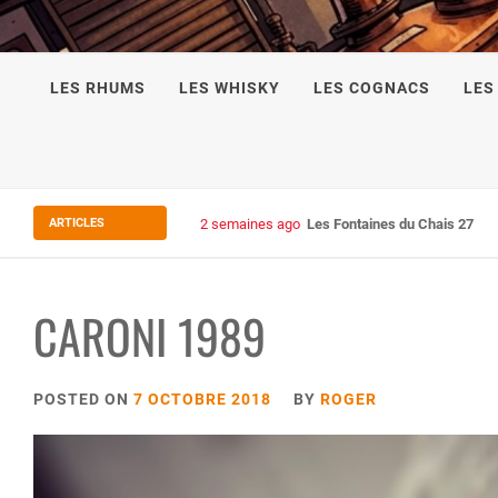
LES RHUMS
LES WHISKY
LES COGNACS
LES
ARTICLES
2 semaines ago
Les Fontaines du Chais 27
CARONI 1989
POSTED ON
7 OCTOBRE 2018
BY
ROGER