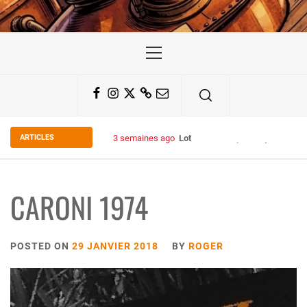
Primary
Menu
Facebook
Instagram
Twitter
Substack
Email
ARTICLES
3 semaines ago
Lot 19.89 François Voyer – Malt
CARONI 1974
POSTED ON
29 JANVIER 2018
BY
ROGER