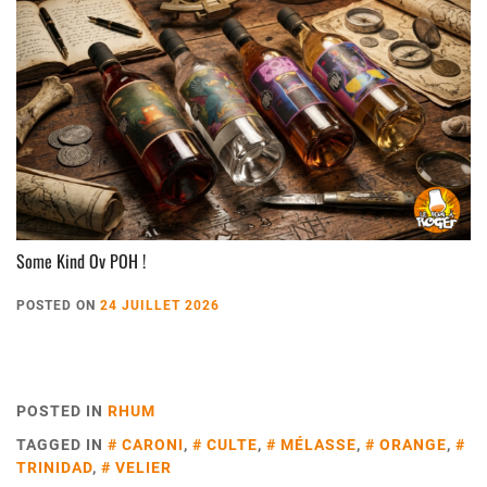
Some Kind Ov POH !
POSTED ON
24 JUILLET 2026
POSTED IN
RHUM
TAGGED IN
CARONI
,
CULTE
,
MÉLASSE
,
ORANGE
,
TRINIDAD
,
VELIER