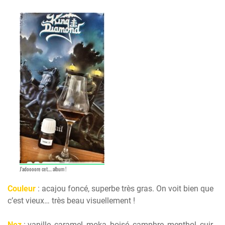
J’adoooore cet…. album !
Couleur
: acajou foncé, superbe très gras. On voit bien que
c’est vieux… très beau visuellement !
Nez
: vanille, caramel, moka, boisé, camphre, menthol, cuir,