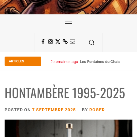
Primary
Menu
Facebook
Instagram
Twitter
Substack
Email
ARTICLES
2 semaines ago
Les Fontaines du Chais 27
HONTAMBÈRE 1995-2025
POSTED ON
7 SEPTEMBRE 2025
BY
ROGER