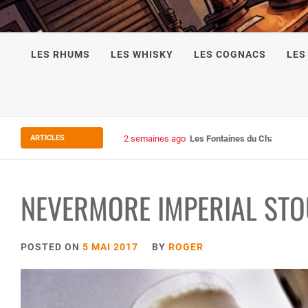
LES RHUMS
LES WHISKY
LES COGNACS
LES
ARTICLES
2 semaines ago
Les Fontaines du Chais 27
NEVERMORE IMPERIAL STO
POSTED ON
5 MAI 2017
BY
ROGER