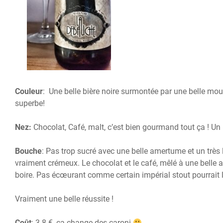
Couleur
: Une belle bière noire surmontée par une belle mo
superbe!
Nez:
Chocolat, Café, malt, c’est bien gourmand tout ça ! Un b
Bouche
: Pas trop sucré avec une belle amertume et un très l
vraiment crémeux. Le chocolat et le café, mêlé à une belle 
boire. Pas écœurant comme certain impérial stout pourrait l’
Vraiment une belle réussite !
Coût
: 3.8 €, ça change des caroni