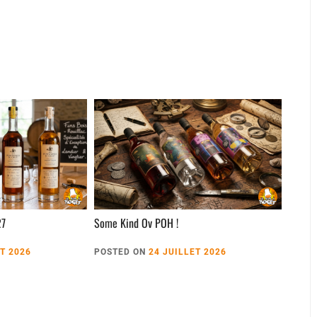
27
Some Kind Ov POH !
ET 2026
POSTED ON
24 JUILLET 2026